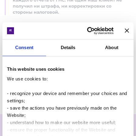
каждого отчета от ГНС. Ни один наш клиент не
получил ни штрафа, ни корректировки со
стороны налоговой.
Работаем с понедельника по пятницу с 9.00 до 19.00.
Для получения консультации отправляйте запрос
Consent
Details
About
через форму ниже, или пишите в Telegram, Viber или
Whatsapp.
This website uses cookies
We use cookies to:
- recognize your device and remember your choices and
Есть вопросы?
settings;
- save the actions you have previously made on the
Просто напишите нам
Website;
Якою мовою Ви хочете
- understand how to make our website more useful;
продовжити перегляд
- ensure the proper functionality of the Website and