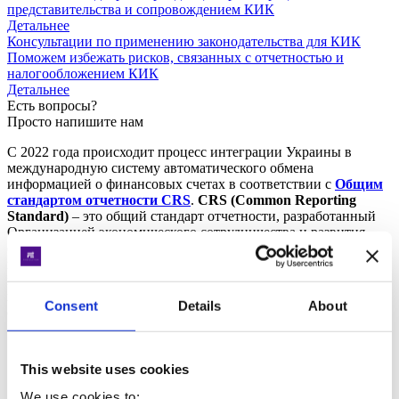
представительства и сопровождением КИК
Детальнее
Консультации по применению законодательства для КИК
Поможем избежать рисков, связанных с отчетностью и
налогообложением КИК
Детальнее
Есть вопросы?
Просто напишите нам
С 2022 года происходит процесс интеграции Украины в
международную систему автоматического обмена
информацией о финансовых счетах в соответствии с
Общим
стандартом отчетности CRS
.
CRS (Common Reporting
Standard)
– это общий стандарт отчетности, разработанный
Организацией экономического сотрудничества и развития
(OECD) для автоматического обмена финансовой
информацией между налоговыми органами разных стран. Он
позволяет государствам отслеживать финансовые счета своих
налоговых резидентов за границей и бороться с уклонением
Consent
Details
About
от уплаты налогов.
Первый обмен информацией по стандарту CRS в
Украине состоялся в октябре 2024 года.
This website uses cookies
Украинская налоговая служба получила
финансовые данные от партнерских юрисдикций,
We use cookies to: