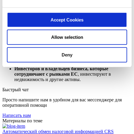
движение по счетам не получится, а значит, нужно заранее
подготовиться к автоматическому обмену:
Accept Cookies
Корпоративные клиенты,
которые имеют счета в
международных платежных системах и избыточные
средства на них. Финансовые учреждения будут обязаны
отчитываться о счетах нерезидентов, что потребует
Allow selection
дополнительных мер соблюдения соответствия.
Компании, работающие на международных рынках.
Ваша финансовая деятельность станет более прозрачной,
Deny
что может потребовать пересмотра существующих
финансовых практик.
Инвесторов и владельцев бизнеса, которые
сотрудничают с рынками ЕС
, инвестируют в
недвижимость и другие активы.
Быстрый чат
Просто напишите нам в удобном для вас мессенджере для
оперативной помощи
Написать нам
Материалы по теме
Автоматический обмен налоговой информацией CRS