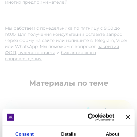
многих предпринимателей.
Мы работаем с понедельника по пятницу с 9:00 до
19:00. Для получения консультации оставьте запрос
через форму на сайте или напишите в Telegram, Viber
или WhatsApp. Мы поможем с вопросов
закрытия
ФОП
,
нулевого отчета
и
бухгалтерского
сопровождения
.
Материалы по теме
Consent
Details
About