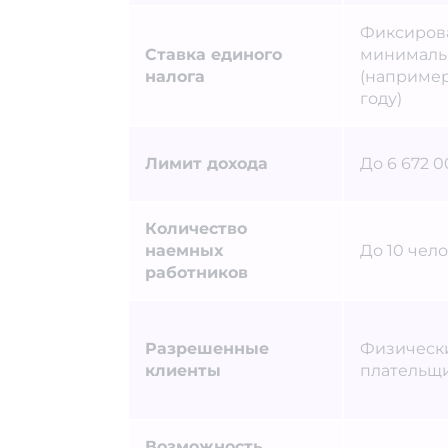
Фиксирова
Ставка единого
минималь
налога
(например,
году)
Лимит дохода
До 6 672 0
Количество
наемных
До 10 чел
работников
Разрешенные
Физически
клиенты
плательщи
Возможность