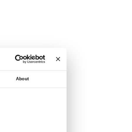
About
ту?