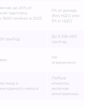
нная, до 20% от
5% от дохода
ной зарплаты
(без НДС) или
 1600 грн/мес в 2025
3% (с НДС)
До 9 336 000
00 грн/год
грн/год
Не
овек
ограничено
Любые
е лица и
клиенты,
ки единого налога
включая
иностранных