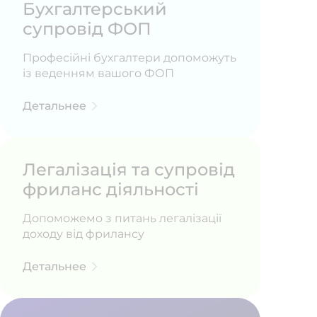
Бухгалтерський
супровід ФОП
Професійні бухгалтери допоможуть
із веденням вашого ФОП
Детальнее
Легалізація та супровід
фриланс діяльності
Допоможемо з питань легалізації
доходу від фрилансу
Детальнее