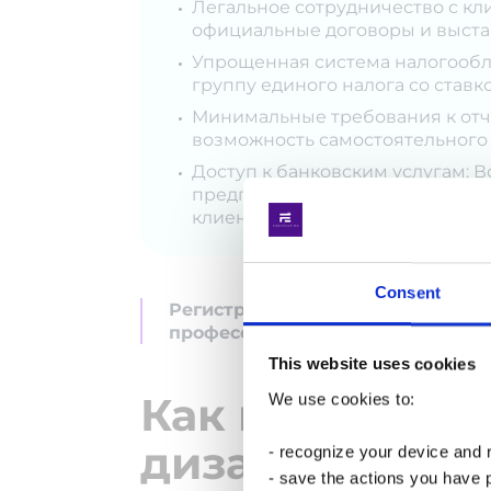
Легальное сотрудничество с кл
официальные договоры и выста
Упрощенная система налогообл
группу единого налога со ставко
Минимальные требования к отче
возможность самостоятельного
Доступ к банковским услугам: 
предпринимательской деятельн
клиентов
Consent
Регистрация ФОП дизайнеру отк
профессионального роста и обес
This website uses cookies
Как выбрать 
Якою
We use cookies to:
дизайнеру?
прод
- recognize your device and
- save the actions you have 