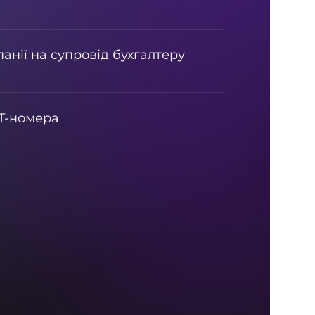
анії на супровід бухгалтеру
T-номера