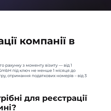
ції компанії в
о рахунку з моменту візиту — від 1
 GmbH під ключ не менше 1 місяця до
тру, отримання податкових номерів – від 3
рібні для реєстрації
ині?