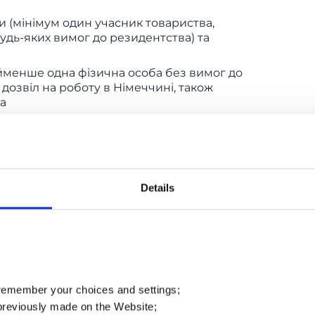
 (мінімум один учасник товариства,
удь-яких вимог до резидентства) та
йменше одна фізична особа без вимог до
дозвіл на роботу в Німеччині, також
а
повинен становити 25 000 EUR і бути
ції бізнесу у Торговому реєстрі
івською гарантією на несплачену
 більше засновників, можна сплатити
реєстрації, а решту внести протягом
Details
акцій компанії, є й директором — то
аховувати
жується їхніми внесками до статутного
компанія повинна постійно співпрацювати
 remember your choices and settings;
previously made on the Website;