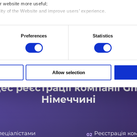
нерів є публічною і зберігається у
r website more useful;
lity of the Website and improve users’ experience.
ти бухгалтерський облік та подавати
are your usage data with third parties defined in our Cookies Po
e on your device all the technologies described in our Cookies P
Preferences
Statistics
ings” to find out more
Allow selection
ес реєстрації компанії G
Німеччині
пеціалістами
Реєстрація ком