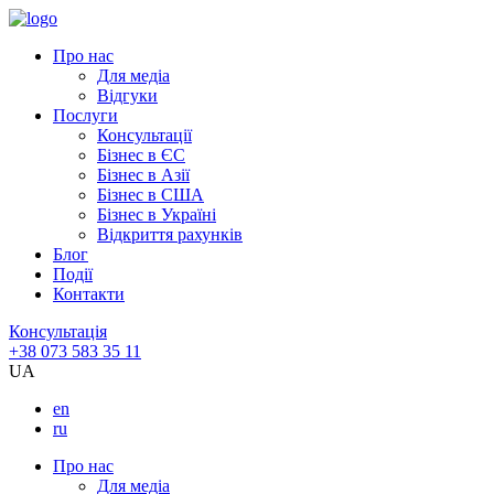
Про нас
Для медіа
Відгуки
Послуги
Консультації
Бізнес в ЄС
Бізнес в Азії
Бізнес в США
Бізнес в Україні
Відкриття рахунків
Блог
Події
Контакти
Консультація
+38 073 583 35 11
UA
en
ru
Про нас
Для медіа