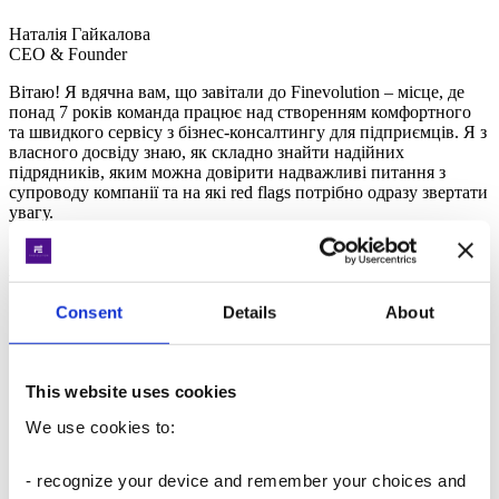
Наталія Гайкалова
CEO & Founder
Вітаю! Я вдячна вам, що завітали до Finevolution – місце, де
понад 7 років команда працює над створенням комфортного
та швидкого сервісу з бізнес-консалтингу для підприємців.
Я з
власного досвіду знаю, як складно знайти надійних
підрядників, яким можна довірити надважливі питання з
супроводу компанії та на які red flags потрібно одразу звертати
увагу.
Саме тому у Finevolution ми розробили власні стандарти
якості обслуговування:
швидкі відповіді на ваші запити – максимум за 15
Consent
Details
About
хвилин,
зручні гайди та матеріали, які крок за кроком
допоможуть у реєстрації компанії,
прозорі тарифи та повна відповідність законодавству
This website uses cookies
України, Польщі та Естонії,
We use cookies to:
співпраця лише з перевіреними партнерами, зокрема ми
маємо партнерські домовленості з Payoneer та
e-
Residency Estonia
- recognize your device and remember your choices and