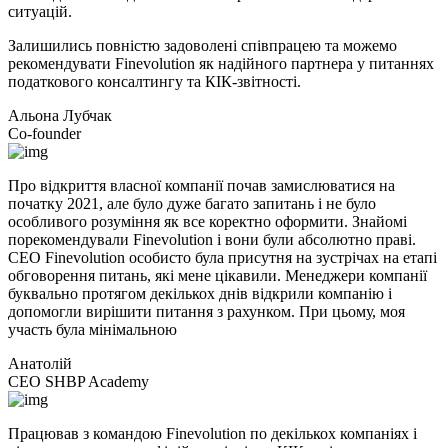
ситуацій.
Залишились повністю задоволені співпрацею та можемо
рекомендувати Finevolution як надійного партнера у питаннях
податкового консалтингу та КІК-звітності.
Альона Лубчак
Co-founder
Про відкриття власної компанії почав замислюватися на
початку 2021, але було дуже багато запитань і не було
особливого розуміння як все коректно оформити. Знайомі
порекомендували Finevolution і вони були абсолютно праві.
CEO Finevolution особисто була присутня на зустрічах на етапі
обговорення питань, які мене цікавили. Менеджери компанії
буквально протягом декількох днів відкрили компанію і
допомогли вирішити питання з рахунком. При цьому, моя
участь була мінімальною
Анатолій
CEO SHBP Academy
Працював з командою Finevolution по декількох компаніях і