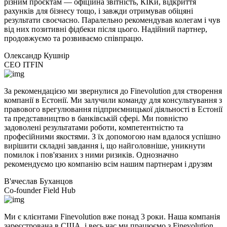
різним проєктам — офіційна звітність, КІКи, відкриття
рахунків для бізнесу тощо, і завжди отримував обіцяні
результати своєчасно. Паралельно рекомендував колегам і чув
від них позитивні фідбеки після цього. Надійний партнер,
продовжуємо та розвиваємо співпрацю.
Олександр Кушнір
CEO ITFIN
За рекомендацією ми звернулися до Finevolution для створення
компанії в Естонії. Ми залучили команду для консультування з
правового врегулювання підприємницької діяльності в Естонії
та представництво в банківській сфері. Ми повністю
задоволені результатами роботи, компетентністю та
професійними якостями. З їх допомогою нам вдалося успішно
вирішити складні завдання і, що найголовніше, уникнути
помилок і пов'язаних з ними ризиків. Однозначно
рекомендуємо цю компанію всім нашим партнерам і друзям
В'ячеслав Буханцов
Co-founder Field Hub
Ми є клієнтами Finevolution вже понад 3 роки. Наша компанія
зареєстрована в США, і весь час ми працюємо з Finevolution