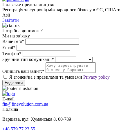
Польське представництво
Реєстрація та супровід міжнародного бізнесу в ЄС, США та
Азії
Завітати
Потрібна допомога?
Ми на зв’язку
Ваше ім’я*
Email*
Телефон*
Зручний тип комунікації*
Опишіть ваш запит:*
Я згоден/на з правилами та умовами
Privacy policy
Надіслати
E-mail
fin@finevolution.com.ua
Польща
Варшава, вул. Хуманська 8, 00-789
+48 579 77 23 55