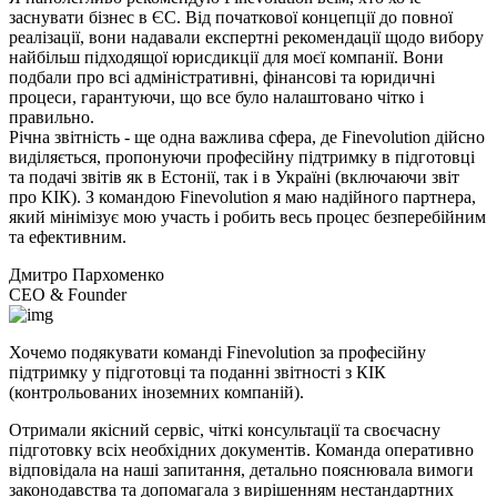
заснувати бізнес в ЄС. Від початкової концепції до повної
реалізації, вони надавали експертні рекомендації щодо вибору
найбільш підходящої юрисдикції для моєї компанії. Вони
подбали про всі адміністративні, фінансові та юридичні
процеси, гарантуючи, що все було налаштовано чітко і
правильно.
Річна звітність - ще одна важлива сфера, де Finevolution дійсно
виділяється, пропонуючи професійну підтримку в підготовці
та подачі звітів як в Естонії, так і в Україні (включаючи звіт
про КІК). З командою Finevolution я маю надійного партнера,
який мінімізує мою участь і робить весь процес безперебійним
та ефективним.
Дмитро Пархоменко
CEO & Founder
Хочемо подякувати команді Finevolution за професійну
підтримку у підготовці та поданні звітності з КІК
(контрольованих іноземних компаній).
Отримали якісний сервіс, чіткі консультації та своєчасну
підготовку всіх необхідних документів. Команда оперативно
відповідала на наші запитання, детально пояснювала вимоги
законодавства та допомагала з вирішенням нестандартних