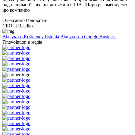
над нашими бізнес питаннями в США. Щиро рекомендуємо
цю компанію
Олександр Головатий
CEO at Readlax
Відгуки e-Residency Estonia
Відгуки на Google Business
Finevolution в медіа