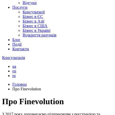
Відгуки
Послуги
Консультації
Бізнес в ЄС
Бізнес в Азії
Бізнес в США
Бізнес в Україні
Відкриття рахунків
Блог
Події
Контакти
Консультація
ua
en
ru
Головна
Про Finevolution
Про Finevolution
З 2017 року допомагаємо підприємцям з реєстрацією та