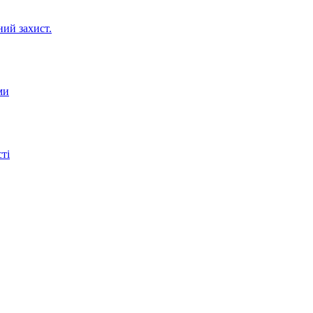
ний захист.
ми
ті