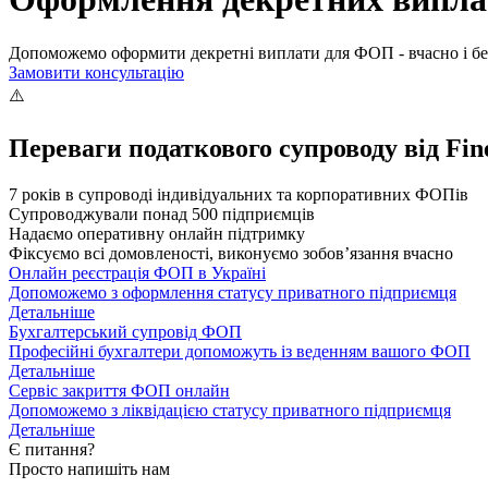
Допоможемо оформити декретні виплати для ФОП - вчасно і без
Замовити консультацію
Переваги податкового супроводу від Fin
7 років в супроводі індивідуальних та корпоративних ФОПів
Супроводжували понад 500 підприємців
Надаємо оперативну онлайн підтримку
Фіксуємо всі домовленості, виконуємо зобов’язання вчасно
Онлайн реєстрація ФОП в Україні
Допоможемо з оформлення статусу приватного підприємця
Детальніше
Бухгалтерський супровід ФОП
Професійні бухгалтери допоможуть із веденням вашого ФОП
Детальніше
Сервіс закриття ФОП онлайн
Допоможемо з ліквідацією статусу приватного підприємця
Детальніше
Є питання?
Просто напишіть нам