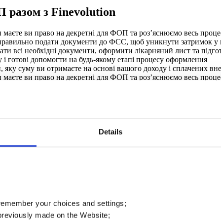
разом з Finevolution
чи маєте ви право на декретні для ФОП та роз’яснюємо весь проц
правильно подати документи до ФСС, щоб уникнути затримок у 
ати всі необхідні документи, оформити лікарняний лист та підг
у і готові допомогти на будь-якому етапі процесу оформлення
яку суму ви отримаєте на основі вашого доходу і сплачених вне
чи маєте ви право на декретні для ФОП та роз’яснюємо весь проц
ати всі необхідні документи, оформити лікарняний лист та підг
яку суму ви отримаєте на основі вашого доходу і сплачених вне
правильно подати документи до ФСС, щоб уникнути затримок у 
у і готові допомогти на будь-якому етапі процесу оформлення
Details
 remember your choices and settings;
previously made on the Website;