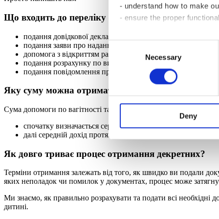
- understand how to make ou
Що входить до переліку документів для декретн
- ensure the proper functiona
подання довідкової декларації в податкову
For these reasons, we may sh
подання заяви про надання довідки про відсутність забор
Consent
Cookies,” you consent to stor
допомога з відкриттям рахунку для соціальних виплат
Necessary
Selection
подання розрахунку по виплаті декретних до ПФУ
Please click on “Cookies sett
подання повідомлення про виплату коштів застрахованим
Яку суму можна отримати на декретні?
Сума допомоги по вагітності та пологах розраховується як добут
Deny
спочатку визначається середній дохід за день: сума з якої 
далі середній дохід протягом дня множиться на кількість д
Як довго триває процес отримання декретних?
Терміни отримання залежать від того, як швидко ви подали доку
яких неполадок чи помилок у документах, процес може затягну
Ми знаємо, як правильно розрахувати та подати всі необхідні д
дитині.