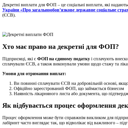
Декретні виплати для ФОП
– це соціальні виплати, які надают
України «Про загальнообов’язкове державне соціальне стра
(ЄСВ).
Хто має право на декретні для ФОП?
Підприємці, які є
ФОП на єдиному податку
і сплачують внеск
сплачували ЄСВ, а також виконували умови щодо стажу та ліка
Умови для отримання виплат:
Ви повинні сплачувати ЄСВ на добровільній основі, якщо
Офіційно зареєстрований ФОП, що займається бізнесом
Наявність лікарняного листа або документа, що підтвердж
Як відбувається процес оформлення де
Процес оформлення може бути справжнім викликом для підприєм
лабіринт часто виглядає так, що відволікає від важливого – під