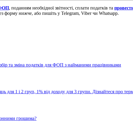
 ФОП
, поданням необхідної звітності, сплати податків та
провест
ез форму нижче, або пишіть у Telegram, Viber чи Whatsapp.
й збір та зміна податків для ФОП з найманими працівниками
ць для 1 і 2 груп, 1% від доходу для 3 групи. Дізнайтеся про тер
тронними грошима?