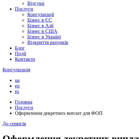
Відгуки
Послуги
Консультації
Бізнес в ЄС
Бізнес в Азії
Бізнес в США
Бізнес в Україні
Відкриття рахунків
Блог
Події
Контакти
Консультація
ua
en
ru
Головна
Послуги
Оформлення декретних виплат для ФОП
До сервісів
Оформлення декретних випл