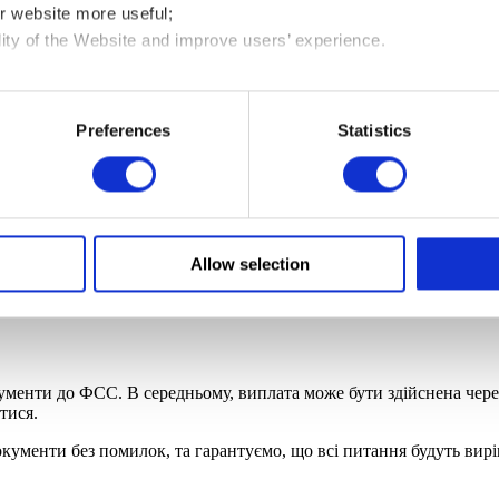
r website more useful;
их виплат ФОП
lity of the Website and improve users’ experience.
are your usage data with third parties defined in our Cookies Po
гованості по податкам
e on your device all the technologies described in our Cookies P
Preferences
Statistics
ings” to find out more
 особам до пенсійного фонду
ок середньоденного заробітку на кількість календарних днів відп
Allow selection
сплачувалось ЄСВ за 12 місяців ділиться на середню кількість днів
нів, зазначених у лікарняному (126)
менти до ФСС. В середньому, виплата може бути здійснена через 
тися.
окументи без помилок, та гарантуємо, що всі питання будуть вир