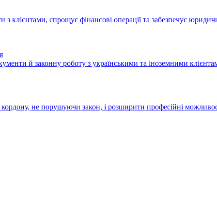
 з клієнтами, спрощує фінансові операції та забезпечує юридич
я
окументи й законну роботу з українськими та іноземними клієнта
 кордону, не порушуючи закон, і розширити професійні можливос