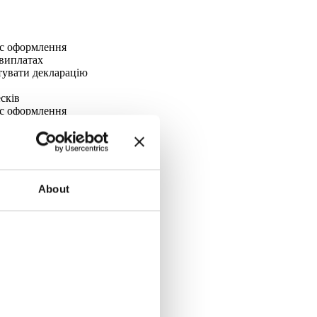
ес оформлення
виплатах
отувати декларацію
сків
ес оформлення
отувати декларацію
сків
виплатах
About