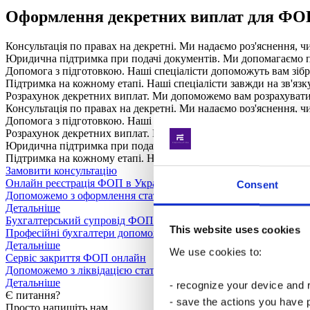
Оформлення декретних виплат для ФОП 
Консультація по правах на декретні. Ми надаємо роз'яснення, 
Юридична підтримка при подачі документів. Ми допомагаємо 
Допомога з підготовкою. Наші спеціалісти допоможуть вам зібр
Підтримка на кожному етапі. Наші спеціалісти завжди на зв'язк
Розрахунок декретних виплат. Ми допоможемо вам розрахувати, 
Консультація по правах на декретні. Ми надаємо роз'яснення, 
Допомога з підготовкою. Наші спеціалісти допоможуть вам зібр
Розрахунок декретних виплат. Ми допоможемо вам розрахувати, 
Юридична підтримка при подачі документів. Ми допомагаємо 
Підтримка на кожному етапі. Наші спеціалісти завжди на зв'язк
Замовити консультацію
Онлайн реєстрація ФОП в Україні
Consent
Допоможемо з оформлення статусу приватного підприємця
Детальніше
Бухгалтерський супровід ФОП
This website uses cookies
Професійні бухгалтери допоможуть із веденням вашого ФОП
Детальніше
We use cookies to:
Сервіс закриття ФОП онлайн
Допоможемо з ліквідацією статусу приватного підприємця
Детальніше
- recognize your device and
Є питання?
- save the actions you have 
Просто напишіть нам