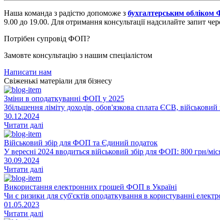
Наша команда з радістю допоможе з
бухгалтерським обліком
9.00 до 19.00. Для отримання консультації надсилайте запит чер
Потрібен супровід ФОП?
Замовте консультацію з нашим спеціалістом
Написати нам
Свіженькі матеріали для бізнесу
Зміни в оподаткуванні ФОП у 2025
Збільшення ліміту доходів, обов'язкова сплата ЄСВ, військови
30.12.2024
Читати далі
Військовий збір для ФОП та Єдиний податок
У вересні 2024 вводиться військовий збір для ФОП: 800 грн/міся
30.09.2024
Читати далі
Використання електронних грошей ФОП в Україні
Чи є ризики для суб'єктів оподаткування в користуванні елек
01.05.2023
Читати далі