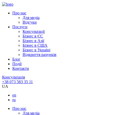
Про нас
Для медіа
Відгуки
Послуги
Консультації
Бізнес в ЄС
Бізнес в Азії
Бізнес в США
Бізнес в Україні
Відкриття рахунків
Блог
Події
Контакти
Консультація
+38 073 583 35 11
UA
en
ru
Про нас
Для медіа