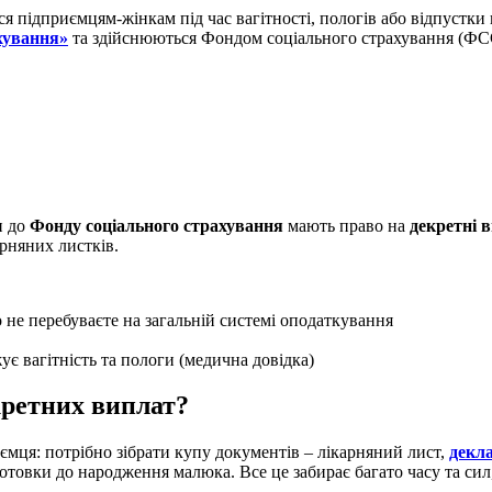
ься підприємцям-жінкам під час вагітності, пологів або відпуст
хування»
та здійснюються
Фондом соціального страхування
(ФСС
и до
Фонду соціального страхування
мають право на
декретні 
рняних листків.
 не перебуваєте на загальній системі оподаткування
ує вагітність та пологи (медична довідка)
кретних виплат?
ця: потрібно зібрати купу документів – лікарняний лист,
декл
готовки до народження малюка. Все це забирає багато часу та сил