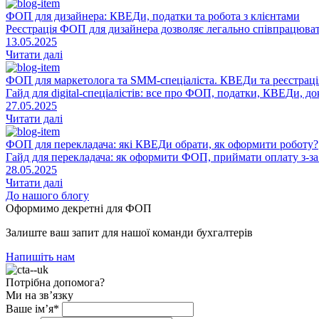
ФОП для дизайнера: КВЕДи, податки та робота з клієнтами
Реєстрація ФОП для дизайнера дозволяє легально співпрацювати
13.05.2025
Читати далі
ФОП для маркетолога та SMM-спеціаліста. КВЕДи та реєстраці
Гайд для digital-спеціалістів: все про ФОП, податки, КВЕДи, д
27.05.2025
Читати далі
ФОП для перекладача: які КВЕДи обрати, як оформити роботу?
Гайд для перекладача: як оформити ФОП, приймати оплату з-за
28.05.2025
Читати далі
До нашого блогу
Оформимо декретні для ФОП
Залиште ваш запит для нашої команди бухгалтерів
Напишіть нам
Потрібна допомога?
Ми на зв’язку
Ваше ім’я*