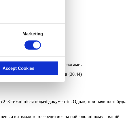
licy. By clicking “Accept
olicy and Privacy Policy.
Marketing
устки у зв’язку з вагітністю та пологами:
Accept Cookies
 на місяць за попередні 12 місяців (30,44)
2–3 тижні після подачі документів. Однак, при наявності будь-
ішені, а ви зможете зосередитися на найголовнішому – вашій