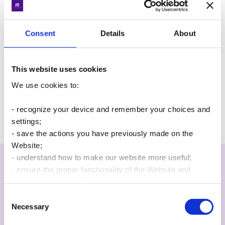
Consent
Details
About
Нужна помощь с ФОП?
This website uses cookies
Оставьте ваш запрос для нашей команды
We use cookies to:
бухгалтеров
- recognize your device and remember your choices and
Напишіть нам
settings;
- save the actions you have previously made on the
Website;
Якою мовою Ви хочете
- understand how to make our website more useful;
продовжити перегляд
- ensure the proper functionality of the Website and
improve users’ experience.
сайту?
Consent
For these reasons, we may share your usage data with
Necessary
Selection
third parties defined in our Cookies Policy. By clicking
Українською