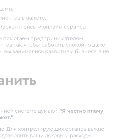
цами;
лиентов в валюте;
 маркетплейсы и онлайн-сервисы.
ы и помогаем предпринимателям
нтов так, чтобы работать спокойно даже
ы вы занимались развитием бизнеса, а не
анить
нной системе думают:
“Я честно плачу
ожет.”
че. Для контролирующих органов важно
подтвердить ваши доходы и расходы