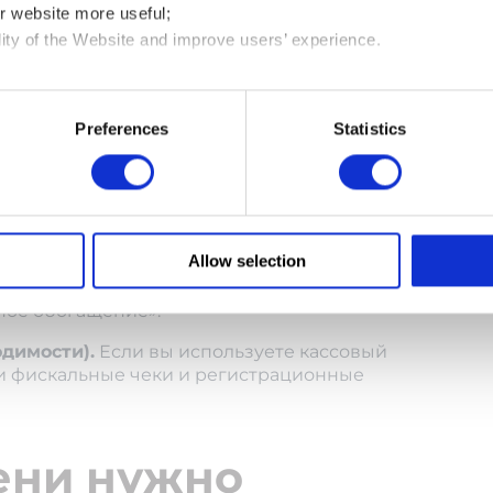
r website more useful;
эти средства на счете?”, только
lity of the Website and improve users’ experience.
вильный ответ.
Українською
На русском
are your usage data with third parties defined in our Cookies Po
использовать отдельный счет для
e on your device all the technologies described in our Cookies P
Preferences
Statistics
Храните банковские выписки за весь
ings” to find out more
ий – чеки, квитанции и расходные
ия.
Если вы работаете с иностранными
омические инвойсы, которые
Allow selection
лату и актами оказанных услуг, а также
 Без этих документов налоговая может
ное обогащение».
димости).
Если вы используете кассовый
 и фискальные чеки и регистрационные
ени нужно