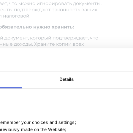
чает, что можно игнорировать документы.
енты подтверждают законность ваших
и налоговой.
обязательно нужно хранить:
й документ, который подтверждает, что
ные доходы. Храните копии всех
ельности. Обязательно вместе с
(они подтверждают, что декларация
истемой).
Details
ез «Дію», стоит сделать архив копий и
 в PDF.
ты, которые подтверждают факт
 мовою Ви хочете
 расходов. Сюда относятся договоры с
ыполненных работ или накладные (для
овжити перегляд сай
одтверждающие документы.
 remember your choices and settings;
previously made on the Website;