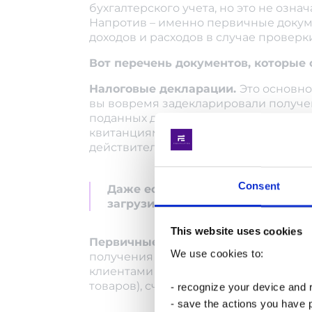
бухгалтерского учета, но это не озна
Напротив – именно первичные докум
доходов и расходов в случае проверк
Вот перечень документов, которые 
Налоговые декларации.
Это основно
вы вовремя задекларировали получен
поданных деклараций за период деят
квитанциями о приеме от налоговой 
действительно поступила и принята с
Consent
Даже если декларация подана чер
загрузить подтверждение подачи
This website uses cookies
Первичные документы.
Это докумен
Якою
We use cookies to:
получения дохода или осуществления
клиентами или подрядчиками, акты в
прод
товаров), счета-фактуры и другие п
- recognize your device and
- save the actions you have 