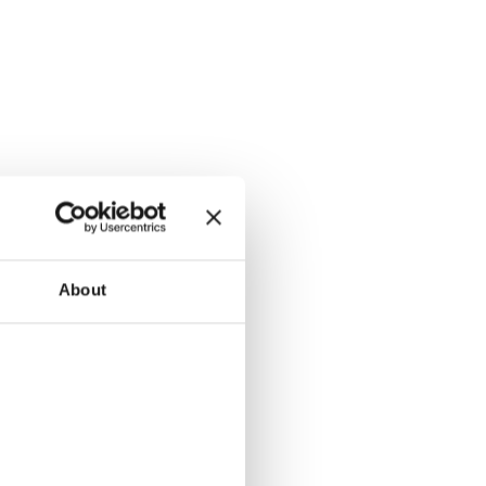
About
ту?