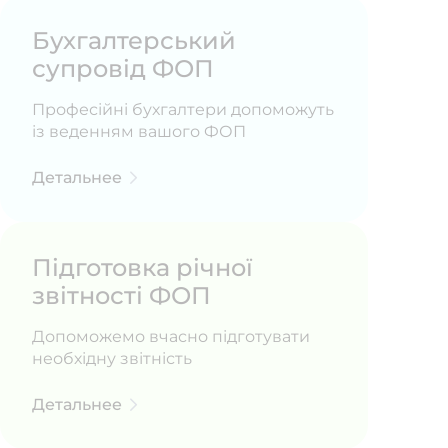
Бухгалтерський
супровід ФОП
Професійні бухгалтери допоможуть
із веденням вашого ФОП
Детальнее
Підготовка річної
звітності ФОП
Допоможемо вчасно підготувати
необхідну звітність
Детальнее