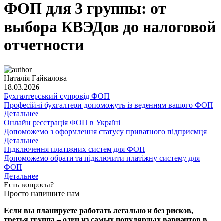
ФОП для 3 группы: от
выбора КВЭДов до налоговой
отчетности
Наталія Гайкалова
18.03.2026
Бухгалтерський супровід ФОП
Професійні бухгалтери допоможуть із веденням вашого ФОП
Детальнее
Онлайн реєстрація ФОП в Україні
Допоможемо з оформлення статусу приватного підприємця
Детальнее
Підключення платіжних систем для ФОП
Допоможемо обрати та підключити платіжну систему для
ФОП
Детальнее
Есть вопросы?
Просто напишите нам
Если вы планируете работать легально и без рисков,
третья группа – один из самых популярных вариантов в