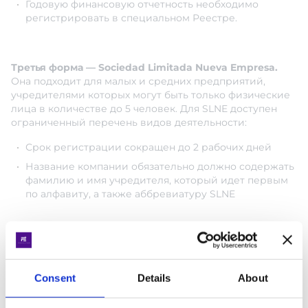
Годовую финансовую отчетность необходимо
регистрировать в специальном Реестре.
Третья форма — Sociedad Limitada Nueva Empresa.
Она подходит для малых и средних предприятий,
учредителями которых могут быть только физические
лица в количестве до 5 человек. Для SLNE доступен
ограниченный перечень видов деятельности:
Срок регистрации сокращен до 2 рабочих дней
Название компании обязательно должно содержать
фамилию и имя учредителя, который идет первым
по алфавиту, а также аббревиатуру SLNE
Существуют и другие формы ведения бизнеса,
такие как партнерства, дочерние компании и
другие.
Consent
Details
About