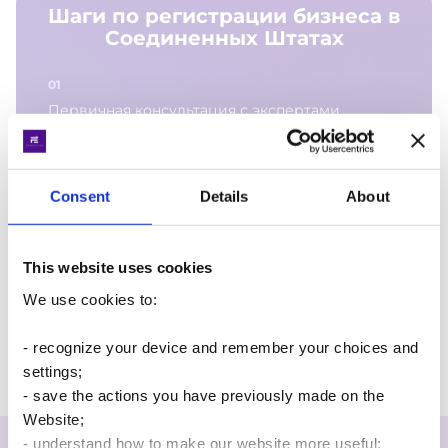
Шаги по регистрации бизнеса в
Соединенных Штатах
Первичная консультация с экспертами
Finevolution для определения штата и
структуры бизнеса
Consent
Details
About
Утверждение названия бизнеса и
предоставление документов учредителей
This website uses cookies
We use cookies to:
Подготовка документов (Устав, Операционное
соглашение, протоколы собраний) и переход
- recognize your device and remember your choices and
к созданию бизнеса
settings;
- save the actions you have previously made on the
Website;
Получение идентификационного номера
Якою мовою Ви хочете
работодателя (EIN)
- understand how to make our website more useful;