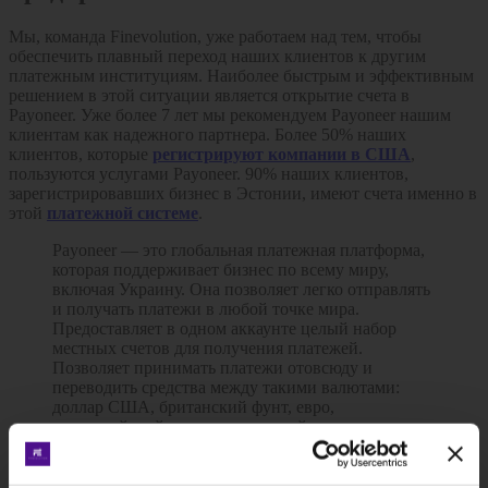
Мы, команда Finevolution, уже работаем над тем, чтобы
обеспечить плавный переход наших клиентов к другим
платежным институциям. Наиболее быстрым и эффективным
решением в этой ситуации является открытие счета в
Payoneer. Уже более 7 лет мы рекомендуем Payoneer нашим
клиентам как надежного партнера. Более 50% наших
клиентов, которые
регистрируют компании в США
,
пользуются услугами Payoneer. 90% наших клиентов,
зарегистрировавших бизнес в Эстонии, имеют счета именно в
этой
платежной системе
.
Payoneer — это глобальная платежная платформа,
которая поддерживает бизнес по всему миру,
включая Украину. Она позволяет легко отправлять
и получать платежи в любой точке мира.
Предоставляет в одном аккаунте целый набор
местных счетов для получения платежей.
Позволяет принимать платежи отовсюду и
переводить средства между такими валютами:
доллар США, британский фунт, евро,
австралийский доллар, канадский доллар,
сингапурский доллар, гонконгский доллар,
дирхам ОАЭ, китайский юань и японская иена,
что значительно упрощает ведение бизнеса на