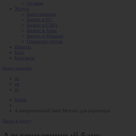
Отзывы
Услуги
Консультации
Бизнес в ЕС
Бизнес в США
Бизнес в Азии
Бизнес в Украине
Открытие счетов
Ивенты
Блог
Контакты
Консультации
ua
en
ru
Home
Альтернативный банк Mercury для украинцев
Назад к блогу
Альтернативный банк