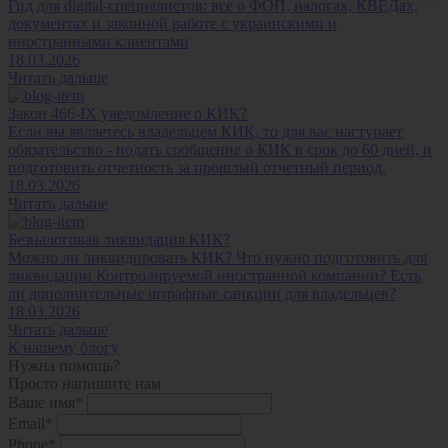
Гид для digital-специалистов: все о ФОП, налогах, КВЕДах,
документах и законной работе с украинскими и
иностранными клиентами
18.03.2026
Читать дальше
Закон 466-IX уведомление о КИК?
Если вы являетесь владельцем КИК, то для вас наступает
обязательство - подать сообщение о КИК в срок до 60 дней, и
подготовить отчетность за прошлый отчетный период.
18.03.2026
Читать дальше
Безналоговая ликвидация КИК?
Можно ли ликвидировать КИК? Что нужно подготовить для
ликвидации Контролируемой иностранной компании? Есть
ли дополнительные штрафные санкции для владельцев?
18.03.2026
Читать дальше
К нашему блогу
Нужна помощь?
Просто напишите нам
Ваше имя*
Email*
Phone*