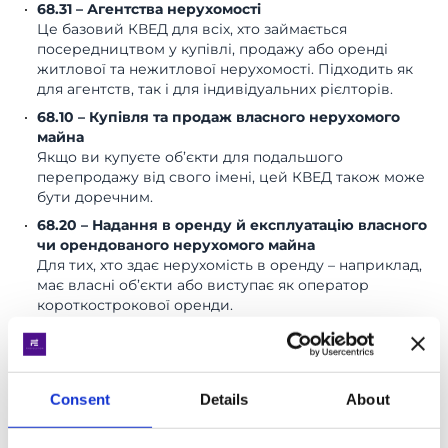
68.31 – Агентства нерухомості
Це базовий КВЕД для всіх, хто займається
посередництвом у купівлі, продажу або оренді
житлової та нежитлової нерухомості. Підходить як
для агентств, так і для індивідуальних рієлторів.
68.10 – Купівля та продаж власного нерухомого
майна
Якщо ви купуєте об’єкти для подальшого
перепродажу від свого імені, цей КВЕД також може
бути доречним.
68.20 – Надання в оренду й експлуатацію власного
чи орендованого нерухомого майна
Для тих, хто здає нерухомість в оренду – наприклад,
має власні об’єкти або виступає як оператор
короткострокової оренди.
Додаткові КВЕДи:
Consent
Details
About
70.22 – Консультування з питань комерційної