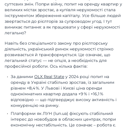
суттєвих змін. Попри війну, попит на оренду квартир у
великих містах зростає, а купівля нерухомості стала
інструментом збереження капіталу. Усе більше людей
звертається до рієлторів за супроводом угод. І тут
виникає питання: а як працювати у сфері нерухомості
легально?
Навіть без спеціального закону про рієлторську
діяльність, український ринок нерухомості стрімко
розвивається й трансформується. Це означає, що
легальний статус — не опція, а необхідність для
професійної роботи. Ось кілька фактів:
За даними
OLX Real State
у 2024 році попит на
оренду в Україні стабільно зростав, із загальним
рівнем +8,4 %. У Львові і Києві ціна оренди
однокімнатних квартир додала +9 % і +16,1 %
відповідно — що підтверджує високу активність і
конкуренцію на ринку.
Платформи як ЛУН (lun.ua) фіксують стабільний
інтерес до новобудов в обласних центрах, попри
економічну нестабільність. Це означає – робота є.