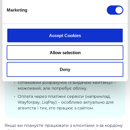
Marketing
Важливо: навіть у разі роботи з фізичними
особами у сфері оренди, наявність договору
захищає ваші права, якщо клієнт вирішить
оскаржити оплату.
Accept Cookies
Allow selection
Формати оплати
Банківський переказ на рахунок ФОП –
Deny
найбезпечніший і найзручніший спосіб.
Готівковий розрахунок із видачею квитанції –
можливий, але потребує обліку.
Оплата через платіжні сервіси (наприклад,
Wayforpay, LiqPay) – особливо актуально для
агентств і тих, хто працює з сайтом.
Якщо ви плануєте працювати з клієнтами з-за кордону