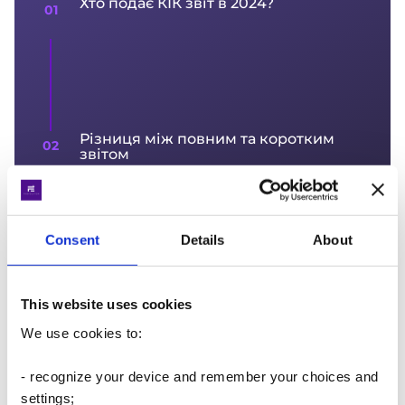
Хто подає КІК звіт в 2024?
Різниця між повним та коротким
звітом
Consent
Details
About
Який звіт потрібно подавати саме
вам?
This website uses cookies
We use cookies to:
- recognize your device and remember your choices and
settings;