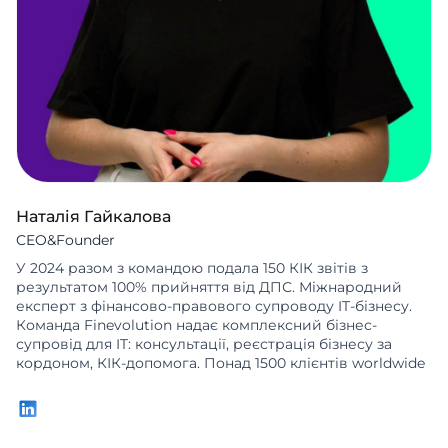
Наталія Гайкалова
CEO&Founder
У 2024 разом з командою подала 150 КІК звітів з
результатом 100% прийняття від ДПС. Міжнародний
експерт з фінансово-правового супроводу IT-бізнесу.
Команда Finevolution надає комплексний бізнес-
супровід для IT: консультації, реєстрація бізнесу за
кордоном, КІК-допомога. Понад 1500 клієнтів worldwide