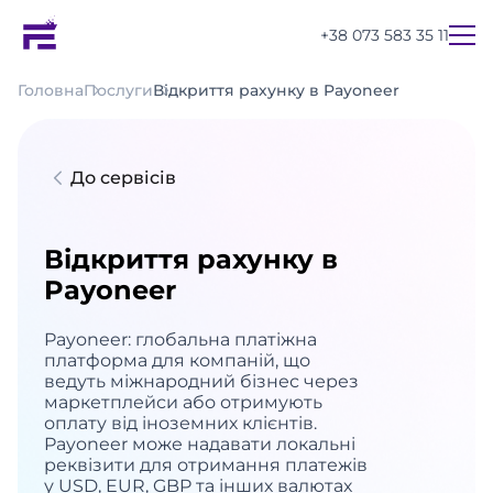
+38 073 583 35 11
Головна
Послуги
Відкриття рахунку в Payoneer
До сервісів
Відкриття рахунку в
Payoneer
Payoneer: глобальна платіжна
платформа для компаній, що
ведуть міжнародний бізнес через
маркетплейси або отримують
оплату від іноземних клієнтів.
Payoneer може надавати локальні
UA
EN
RU
реквізити для отримання платежів
у USD, EUR, GBP та інших валютах