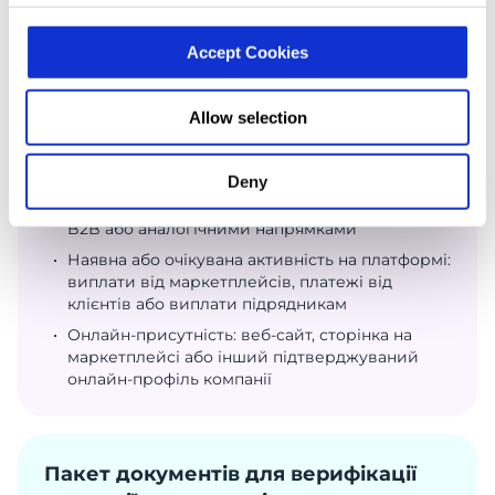
процес дистанційний і здійснюється онлайн.
Accept Cookies
Базові умови відповідності
Allow selection
Зареєстрована компанія (LLC, Ltd, Corporation
або еквівалент) у підтримуваній юрисдикції
Deny
Легальна бізнес-модель, пов’язана з digital-
сервісами, маркетплейсами, міжнародним
B2B або аналогічними напрямками
Наявна або очікувана активність на платформі:
виплати від маркетплейсів, платежі від
клієнтів або виплати підрядникам
Онлайн-присутність: веб-сайт, сторінка на
маркетплейсі або інший підтверджуваний
онлайн-профіль компанії
Пакет документів для верифікації