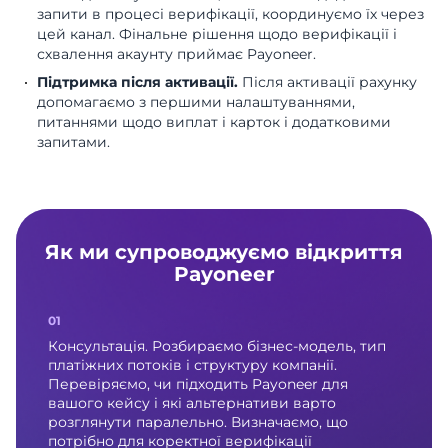
запити в процесі верифікації, координуємо їх через
цей канал. Фінальне рішення щодо верифікації і
схвалення акаунту приймає Payoneer.
Підтримка після активації.
Після активації рахунку
допомагаємо з першими налаштуваннями,
питаннями щодо виплат і карток і додатковими
запитами.
Як ми супроводжуємо відкриття
Payoneer
Консультація. Розбираємо бізнес-модель, тип
платіжних потоків і структуру компанії.
Перевіряємо, чи підходить Payoneer для
вашого кейсу і які альтернативи варто
розглянути паралельно. Визначаємо, що
потрібно для коректної верифікації