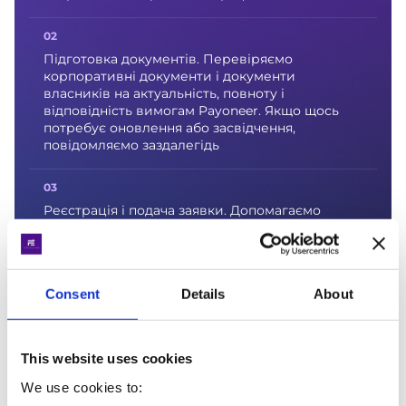
Підготовка документів. Перевіряємо
корпоративні документи і документи
власників на актуальність, повноту і
відповідність вимогам Payoneer. Якщо щось
потребує оновлення або засвідчення,
повідомляємо заздалегідь
Реєстрація і подача заявки. Допомагаємо
коректно заповнити дані реєстрації і
завантажити документи через офіційний
онлайн-портал Payoneer. Правильне введення
даних критично: розбіжності з документами
Consent
Details
About
сповільнюють верифікацію
This website uses cookies
Супровід верифікації. Якщо Payoneer надсилає
додаткові запити або просить уточнення,
We use cookies to:
координуємо комунікацію від вашого імені