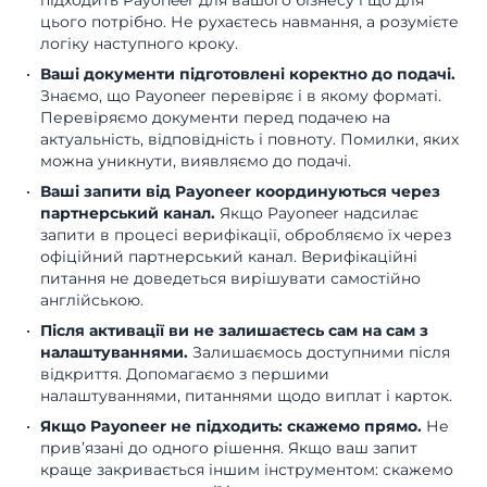
підходить Payoneer для вашого бізнесу і що для
цього потрібно. Не рухаєтесь навмання, а розумієте
логіку наступного кроку.
Ваші документи підготовлені коректно до подачі.
Знаємо, що Payoneer перевіряє і в якому форматі.
Перевіряємо документи перед подачею на
актуальність, відповідність і повноту. Помилки, яких
можна уникнути, виявляємо до подачі.
Ваші запити від Payoneer координуються через
партнерський канал.
Якщо Payoneer надсилає
запити в процесі верифікації, обробляємо їх через
офіційний партнерський канал. Верифікаційні
питання не доведеться вирішувати самостійно
англійською.
Після активації ви не залишаєтесь сам на сам з
налаштуваннями.
Залишаємось доступними після
відкриття. Допомагаємо з першими
налаштуваннями, питаннями щодо виплат і карток.
Якщо Payoneer не підходить: скажемо прямо.
Не
прив’язані до одного рішення. Якщо ваш запит
краще закривається іншим інструментом: скажемо