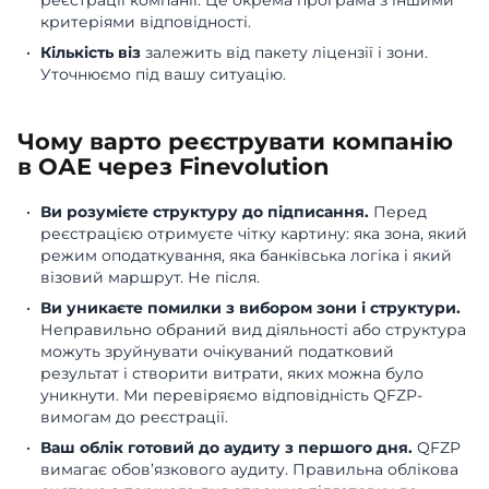
реєстрації компанії. Це окрема програма з іншими
критеріями відповідності.
Кількість віз
залежить від пакету ліцензії і зони.
Уточнюємо під вашу ситуацію.
Чому варто реєструвати компанію
в ОАЕ через Finevolution
Ви розумієте структуру до підписання.
Перед
реєстрацією отримуєте чітку картину: яка зона, який
режим оподаткування, яка банківська логіка і який
візовий маршрут. Не після.
Ви уникаєте помилки з вибором зони і структури.
Неправильно обраний вид діяльності або структура
можуть зруйнувати очікуваний податковий
результат і створити витрати, яких можна було
уникнути. Ми перевіряємо відповідність QFZP-
вимогам до реєстрації.
Ваш облік готовий до аудиту з першого дня.
QFZP
вимагає обов’язкового аудиту. Правильна облікова