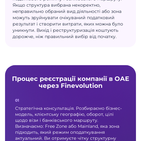
Якщо структура вибрана некоректно,
неправильно обраний вид діяльності або зона
можуть зруйнувати очікуваний податковий
результат і створити витрати, яких можна було
уникнути. Вихід і реструктуризація коштують
дорожче, ніж правильний вибір від початку.
Процес реєстрації компанії в ОАЕ
через Finevolution
Стратегічна консультація. Розбираємо бізнес-
модель, клієнтську географію, оборот, цілі
щодо візи і банківського маршруту.
Визначаємо: Free Zone або Mainland, яка зона
підходить, який режим оподаткування
актуальний. Ви отримуєте чітку структурну