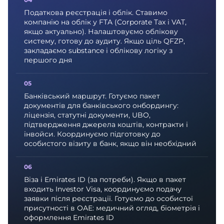
Податкова реєстрація і облік. Ставимо
компанію на облік у FTA (Corporate Tax і VAT,
якщо актуально). Налаштовуємо облікову
систему, готову до аудиту. Якщо ціль QFZP,
закладаємо substance і облікову логіку з
першого дня
Банківський маршрут. Готуємо пакет
документів для банківського онбордингу:
ліцензія, статутні документи, UBO,
підтвердження джерела коштів, контракти і
інвойси. Координуємо підготовку до
особистого візиту в банк, якщо він необхідний
Віза і Emirates ID (за потреби). Якщо в пакет
входить Investor Visa, координуємо подачу
заявки після реєстрації. Готуємо до особистої
присутності в ОАЕ: медичний огляд, біометрія і
оформлення Emirates ID