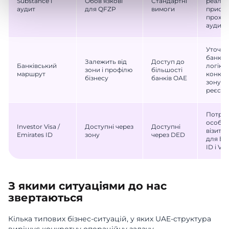
Substance і
Обов’язкові
Стандартні
реальн
аудит
для QFZP
вимоги
присутн
прохо
аудит
Уточни
банків
Залежить від
Доступ до
Банківський
логіку 
зони і профілю
більшості
маршрут
конкре
бізнесу
банків ОАЕ
зону д
реєстра
Потріб
особи
Investor Visa /
Доступні через
Доступні
візит 
Emirates ID
зону
через DED
для Em
ID і Vis
З якими ситуаціями до нас
звертаються
Кілька типових бізнес-ситуацій, у яких UAE-структура