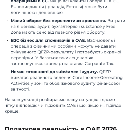
операціями в ЄС.
Якщо всі клієнти і операції в ЄС,
EU-юрисдикція (Ірландія, Естонія) може бути
логічнішою і дешевшою.
Малий оборот без перспективи зростання.
Витрати
на ліцензію, аудит, бухгалтерію і substance у Free
Zone мають сенс від певного рівня обороту.
B2C бізнес для споживачів в ОАЕ.
B2C-модель і
операції з фізичними особами можуть не давати
очікуваного QFZP-результату і потребують окремої
перевірки. У багатьох таких сценаріях
застосовується стандартна ставка Corporate Tax.
Немає готовності до substance і аудиту.
QFZP
вимагає реального ведення Core Income-Generating
Activities у зоні та обов’язкового аудиту фінансової
звітності.
На консультації розбираємо вашу ситуацію і даємо
чітку відповідь: чи підходить ОАЕ і що, якщо ні, підійде
краще.
Податкова реальність в ОАЕ 2026