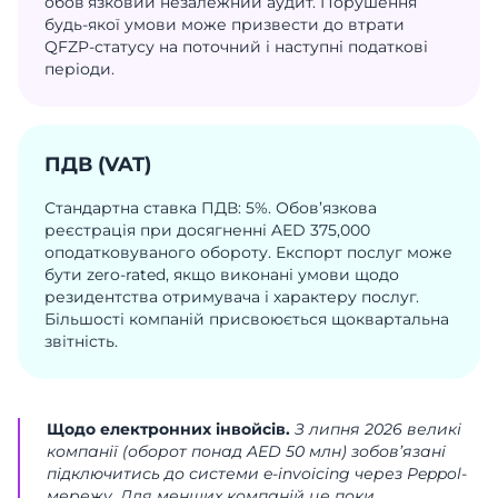
обов’язковий незалежний аудит. Порушення
будь-якої умови може призвести до втрати
QFZP-статусу на поточний і наступні податкові
періоди.
ПДВ (VAT)
Стандартна ставка ПДВ: 5%. Обов’язкова
реєстрація при досягненні AED 375,000
оподатковуваного обороту. Експорт послуг може
бути zero-rated, якщо виконані умови щодо
резидентства отримувача і характеру послуг.
Більшості компаній присвоюється щоквартальна
звітність.
Щодо електронних інвойсів.
З липня 2026 великі
компанії (оборот понад AED 50 млн) зобов’язані
підключитись до системи e-invoicing через Peppol-
мережу. Для менших компаній це поки