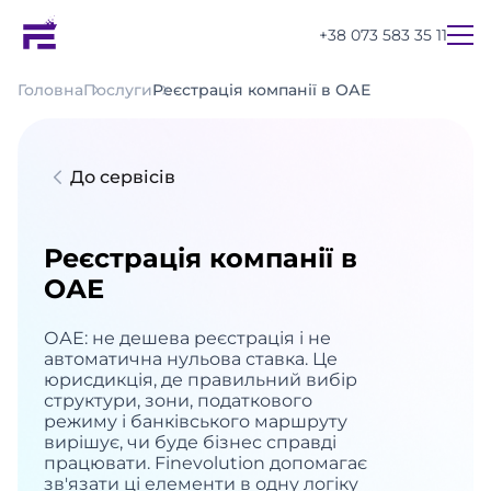
+38 073 583 35 11
Головна
Послуги
Реєстрація компанії в ОАЕ
До сервісів
Реєстрація компанії в
ОАЕ
ОАЕ: не дешева реєстрація і не
автоматична нульова ставка. Це
юрисдикція, де правильний вибір
структури, зони, податкового
режиму і банківського маршруту
вирішує, чи буде бізнес справді
UA
EN
RU
працювати. Finevolution допомагає
зв'язати ці елементи в одну логіку