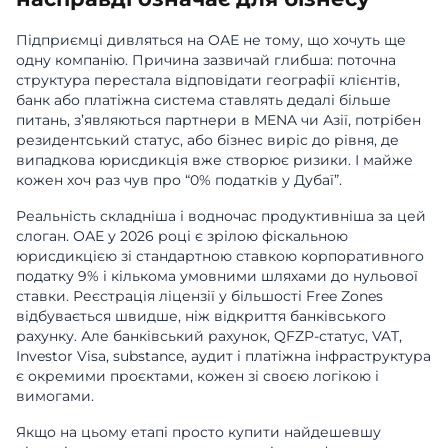
Підприємці дивляться на ОАЕ не тому, що хочуть ще
одну компанію. Причина зазвичай глибша: поточна
структура перестала відповідати географії клієнтів,
банк або платіжна система ставлять дедалі більше
питань, з’являються партнери в MENA чи Азії, потрібен
резидентський статус, або бізнес виріс до рівня, де
випадкова юрисдикція вже створює ризики. І майже
кожен хоч раз чув про “0% податків у Дубаї”.
Реальність складніша і водночас продуктивніша за цей
слоган. ОАЕ у 2026 році є зрілою фіскальною
юрисдикцією зі стандартною ставкою корпоративного
податку 9% і кількома умовними шляхами до нульової
ставки. Реєстрація ліцензії у більшості Free Zones
відбувається швидше, ніж відкриття банківського
рахунку. Але банківський рахунок, QFZP-статус, VAT,
Investor Visa, substance, аудит і платіжна інфраструктура
є окремими проєктами, кожен зі своєю логікою і
вимогами.
Якщо на цьому етапі просто купити найдешевшу