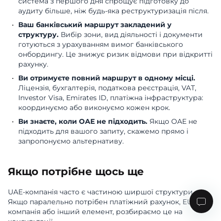
система з першого дня спрощує підготовку до
аудиту більше, ніж будь-яка реструктуризація після.
Ваш банківський маршрут закладений у
структуру.
Вибір зони, вид діяльності і документи
готуються з урахуванням вимог банківського
онбордингу. Це знижує ризик відмови при відкритті
рахунку.
Ви отримуєте повний маршрут в одному місці.
Ліцензія, бухгалтерія, податкова реєстрація, VAT,
Investor Visa, Emirates ID, платіжна інфраструктура:
координуємо або виконуємо кожен крок.
Ви знаєте, коли ОАЕ не підходить.
Якщо ОАЕ не
підходить для вашого запиту, скажемо прямо і
запропонуємо альтернативу.
Якщо потрібне щось ще
UAE-компанія часто є частиною ширшої структури.
Якщо паралельно потрібен платіжний рахунок, EU-
компанія або інший елемент, розбираємо це на