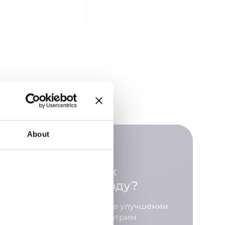
About
а для бизнеса: как
значение в 2025 году?
 о ERP-системах и их роли в улучшении
ом учете затрат. Мы рассмотрим