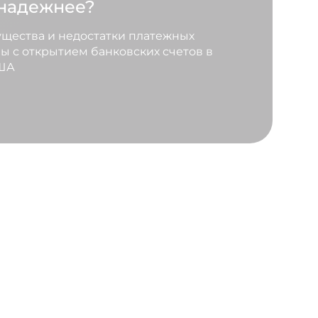
 надежнее?
щества и недостатки платежных
ы с открытием банковских счетов в
США