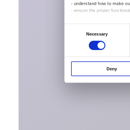
- understand how to make ou
- ensure the proper functiona
For these reasons, we may sh
Consent
Cookies,” you consent to stor
Necessary
Selection
Please click on “Cookies sett
Deny