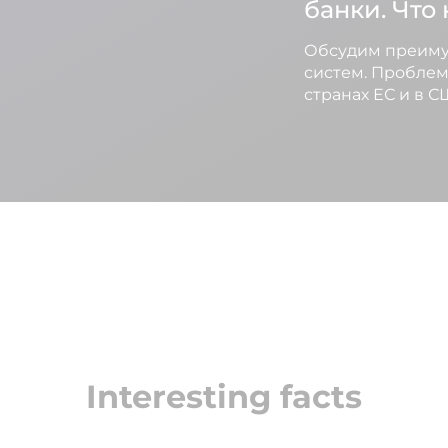
банки. Что
Обсудим преиму
систем. Проблем
странах ЕС и в 
Interesting facts