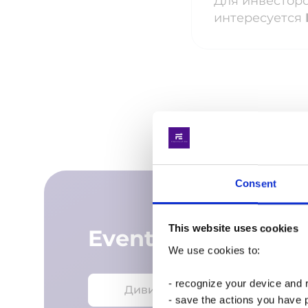
Для инвесторов
интересуется
Consent
This website uses cookies
Event agenda
We use cookies to:
- recognize your device and
Дивитись запис
- save the actions you have 