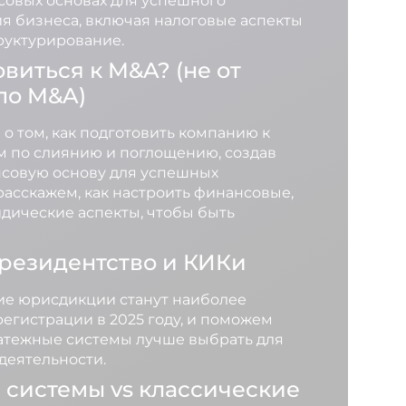
совых основах для успешного
 бизнеса, включая налоговые аспекты
руктурирование.
овиться к M&A? (не от
по M&A)
 о том, как подготовить компанию к
 по слиянию и поглощению, создав
совую основу для успешных
расскажем, как настроить финансовые,
дические аспекты, чтобы быть
резидентство и КИКи
ие юрисдикции станут наиболее
егистрации в 2025 году, и поможем
латежные системы лучше выбрать для
деятельности.
системы vs классические