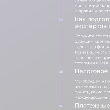
Узнайте о финан
масштабирования
и правильное ст
Как подгот
экспертов 
Получите советы
будущим сделкам
надежную финан
транзакций. Мы 
налоговые и юри
готовыми к M&A
Налоговое 
Мы обсудим, как
выгодными для р
понять, какие п
международной 
Платежные 