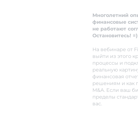
Многолетний опы
финансовые сис
не работают согл
Остановитесь! =)
На вебинаре от Fi
выйти из этого к
процессы и подк
реальную картину
финансовая отче
решениям и как 
M&A. Если ваш б
пределы стандарт
вас.