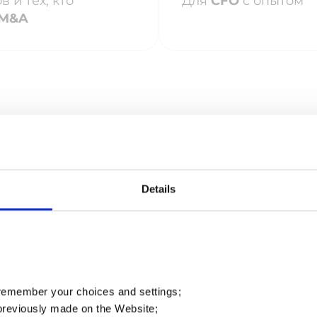
 и тех, кто
Для
CFO
с опытом
M&A
Details
ERP систем
выбрать и 
Получите знания
 remember your choices and settings;
The requested content cannot be
операций и точн
previously made on the Website;
loaded.