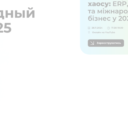
дный
25